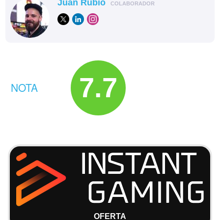
Juan Rubio
COLABORADOR
7.7
NOTA
OFERTA