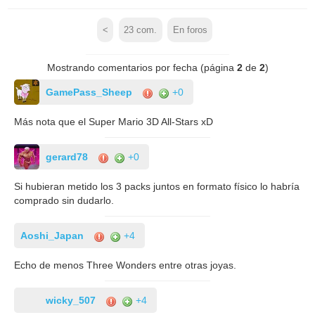
<
23
com.
En foros
Mostrando comentarios por fecha (página
2
de
2
)
GamePass_Sheep
+0
Más nota que el Super Mario 3D All-Stars xD
gerard78
+0
Si hubieran metido los 3 packs juntos en formato físico lo habría
comprado sin dudarlo.
Aoshi_Japan
+4
Echo de menos Three Wonders entre otras joyas.
wicky_507
+4