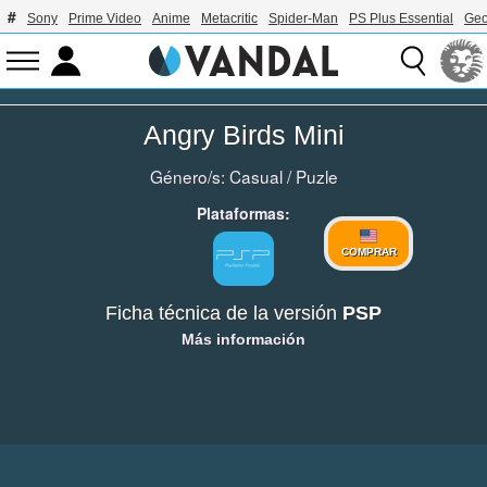
Sony
Prime Video
Anime
Metacritic
Spider-Man
PS Plus Essential
Geo
Angry Birds Mini
Género/s:
Casual
/
Puzle
Plataformas:
COMPRAR
Ficha técnica de la versión
PSP
Más información