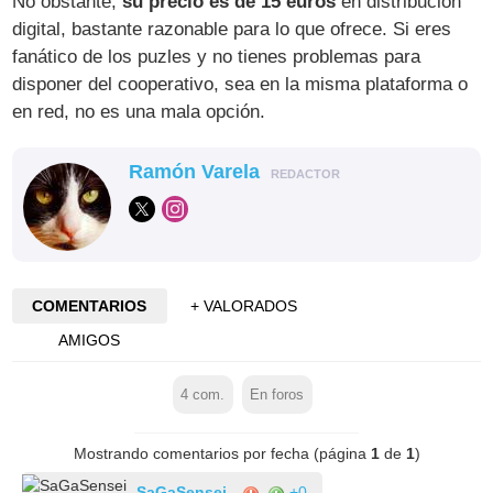
No obstante,
su precio es de 15 euros
en distribución
digital, bastante razonable para lo que ofrece. Si eres
fanático de los puzles y no tienes problemas para
disponer del cooperativo, sea en la misma plataforma o
en red, no es una mala opción.
Ramón Varela
REDACTOR
COMENTARIOS
+ VALORADOS
AMIGOS
4
com.
En foros
Mostrando comentarios por fecha (página
1
de
1
)
SaGaSensei
+0