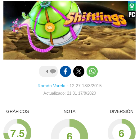
4
Ramón Varela
·
12:27 13/3/2015
Actualizado: 21:31 17/8/2020
GRÁFICOS
NOTA
DIVERSIÓN
7.5
6
6