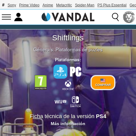
Sony
Prime Video
Anime
Metacritic
Spider-Man
PS Plus Essential
Geo
Shiftlings
Género/s:
Plataformas de puzles
Plataformas:
COMPRAR
Ficha técnica de la versión
PS4
Más información