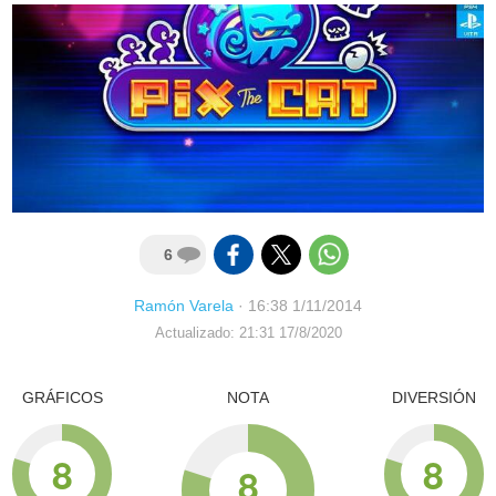
6
Ramón Varela
·
16:38 1/11/2014
Actualizado: 21:31 17/8/2020
GRÁFICOS
NOTA
DIVERSIÓN
8
8
8