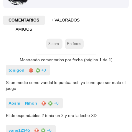
COMENTARIOS
+ VALORADOS
AMIGOS
8
com.
En foros
Mostrando comentarios por fecha (página
1
de
1
)
tonigod
+0
Si un medio como vandal lo puntua así, ya tiene que ser malo el
juego .
Aoshi__Nihon
+0
El de expendables 2 tenia un 3 y era la leche XD
vane12345
+0