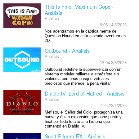
This Is Fine: Maximum Cope -
Análisis
Análisis
9:05 14/6/2026
Nos adentramos en la caótica mente de
Question Hound en esta alocada aventura en
2D.
Outbound - Análisis
Análisis
13:04 8/5/2026
Outbound redefine la supervivencia con un
sistema modular brillante y atmósfera sin
violencia con unos parajes virtuales
preciosos que merece la pena visitar.
Diablo IV: Lord of Hatred - Análisis
Análisis
7:23 23/4/2026
Mefisto, el Señor del Odio, protagoniza una
nueva y épica expansión que pone punto y
final por todo lo alto a la historia que
comenzó en Diablo IV.
Scott Pilgrim EX - Análisis