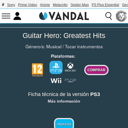
Sony
Prime Video
Anime
Metacritic
Spider-Man
PS Plus Essential
Geo
Guitar Hero: Greatest Hits
Género/s:
Musical
/
Tocar instrumentos
Plataformas:
COMPRAR
Ficha técnica de la versión
PS3
Más información
TROFEOS