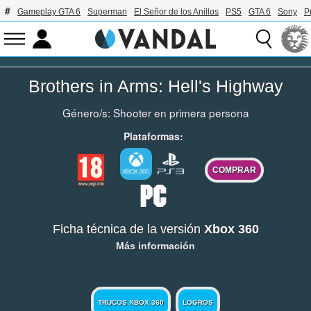
Gameplay GTA 6
Superman
El Señor de los Anillos
PS5
GTA 6
Sony
P
Brothers in Arms: Hell's Highway
Género/s:
Shooter en primera persona
Plataformas:
COMPRAR
Ficha técnica de la versión
Xbox 360
Más información
TRUCOS XBOX 360
LOGROS