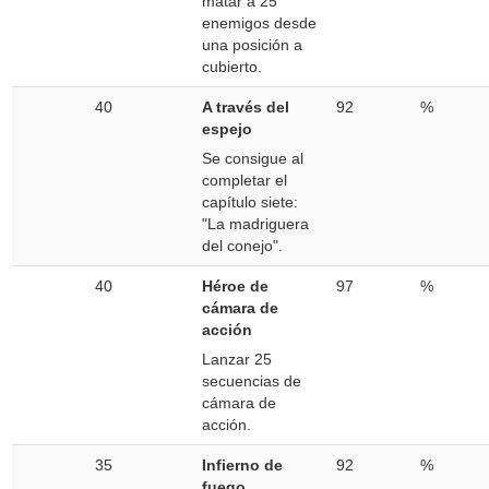
matar a 25
enemigos desde
una posición a
cubierto.
40
A través del
92
%
espejo
Se consigue al
completar el
capítulo siete:
"La madriguera
del conejo".
40
Héroe de
97
%
cámara de
acción
Lanzar 25
secuencias de
cámara de
acción.
35
Infierno de
92
%
fuego