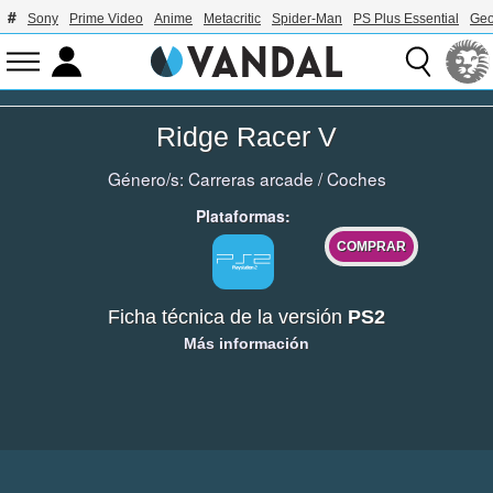
Sony
Prime Video
Anime
Metacritic
Spider-Man
PS Plus Essential
Geo
Ridge Racer V
Género/s:
Carreras arcade
/
Coches
Plataformas:
COMPRAR
Ficha técnica de la versión
PS2
Más información