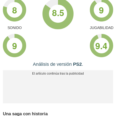
8
9
8.5
SONIDO
JUGABILIDAD
9
9.4
Análisis de versión
PS2
.
Una saga con historia