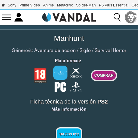
Sony
Prime Video
Anime
Metacritic
Spider-Man
PS Plus Essential
Geo
Manhunt
Género/s:
Aventura de acción
/
Sigilo
/
Survival Horror
Plataformas:
COMPRAR
Ficha técnica de la versión
PS2
Más información
TRUCOS PS2