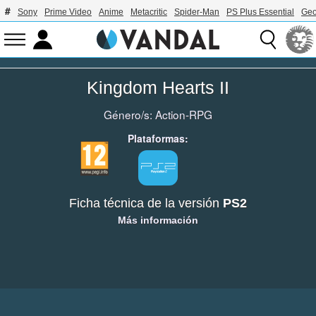
Sony
Prime Video
Anime
Metacritic
Spider-Man
PS Plus Essential
Geo
Kingdom Hearts II
Género/s:
Action-RPG
Plataformas:
Ficha técnica de la versión
PS2
Más información