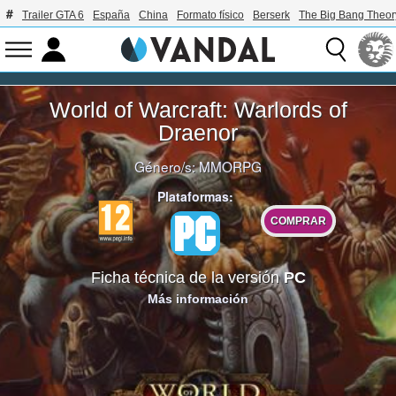
Trailer GTA 6
España
China
Formato físico
Berserk
The Big Bang Theor
World of Warcraft: Warlords of
Draenor
Género/s:
MMORPG
Plataformas:
COMPRAR
Ficha técnica de la versión
PC
Más información