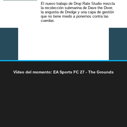
El nuevo trabajo de Drop Rate Studio mezcla
la recolección submarina de Dave the Diver,
la angustia de Dredge y una capa de gestión
que no tiene miedo a ponernos contra las
cuerdas.
Vídeo del momento: EA Sports FC 27 - The Grounds