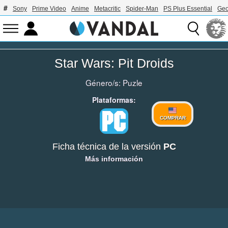
Sony
Prime Video
Anime
Metacritic
Spider-Man
PS Plus Essential
Geo
Star Wars: Pit Droids
Género/s:
Puzle
Plataformas:
COMPRAR
Ficha técnica de la versión
PC
Más información