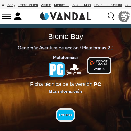
Sony
Prime Video
Anime
Metacritic
Spider-Man
PS Plus Essential
Geo
Bionic Bay
Género/s:
Aventura de acción
/
Plataformas 2D
Plataformas:
OFERTA
Ficha técnica de la versión
PC
Más información
LOGROS