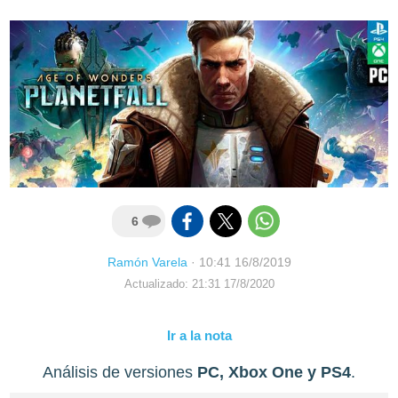
6
Ramón Varela
·
10:41 16/8/2019
Actualizado: 21:31 17/8/2020
Ir a la nota
Análisis de versiones
PC, Xbox One y PS4
.