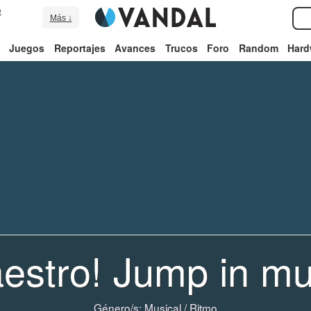
e
Más ↓
Juegos
Reportajes
Avances
Trucos
Foro
Random
Hard
estro! Jump in mu
Género/s:
Musical
/
Ritmo