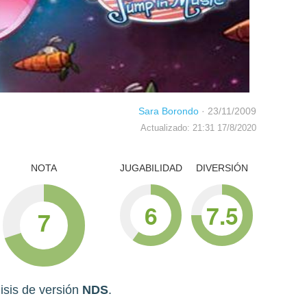
Sara Borondo
·
23/11/2009
Actualizado: 21:31 17/8/2020
NOTA
JUGABILIDAD
DIVERSIÓN
6
7.5
7
isis de versión
NDS
.