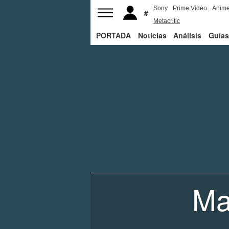
Sony
Prime Video
Anim
Metacritic
PORTADA
Noticias
Análisis
Guías
Ma