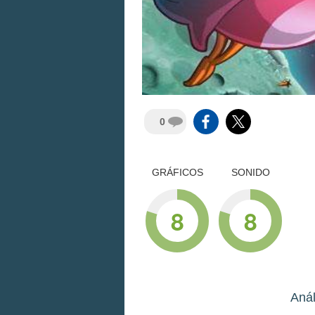
0
GRÁFICOS
SONIDO
8
8
Anál