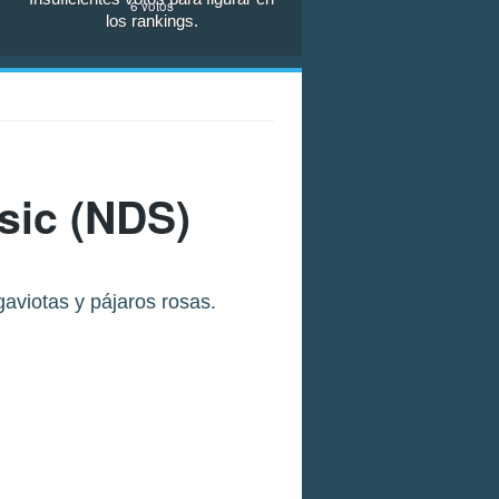
6
votos
los rankings.
sic
(NDS)
aviotas y pájaros rosas.