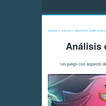
VANDAL
JUEGOS
MAESTRO! JUMP IN MUS
Análisis
Un juego con aspecto de