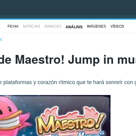
FICHA
NOTICIAS
AVANCES
IMÁGENES
VÍDEOS
ANÁLISIS
IC
 de
Maestro! Jump in mu
 plataformas y corazón rítmico que te hará sonreír con g