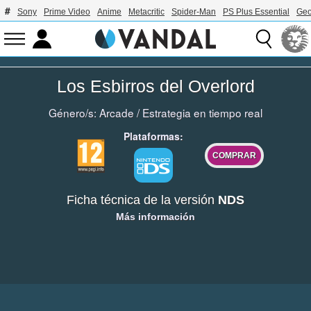
Sony
Prime Video
Anime
Metacritic
Spider-Man
PS Plus Essential
Geo
Los Esbirros del Overlord
Género/s:
Arcade
/
Estrategia en tiempo real
Plataformas:
COMPRAR
Ficha técnica de la versión
NDS
Más información