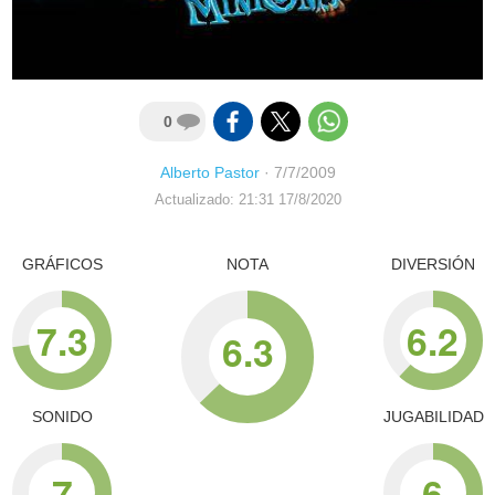
0
Alberto Pastor
·
7/7/2009
Actualizado: 21:31 17/8/2020
GRÁFICOS
NOTA
DIVERSIÓN
7.3
6.2
6.3
SONIDO
JUGABILIDAD
7
6