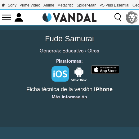
Sony
Prime Video
Anime
Metacritic
Spider-Man
PS Plus Essential
Geo
Fude Samurai
Género/s:
Educativo
/
Otros
Plataformas:
Ficha técnica de la versión
iPhone
Más información