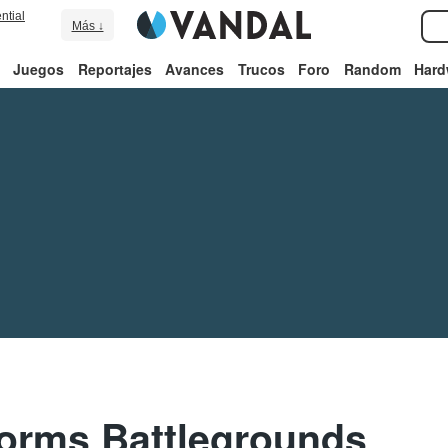
ntial
Más ↓
Juegos
Reportajes
Avances
Trucos
Foro
Random
Hard
orms Battlegrounds