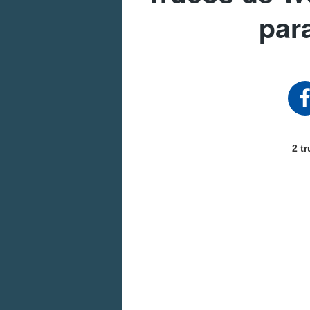
par
2 t