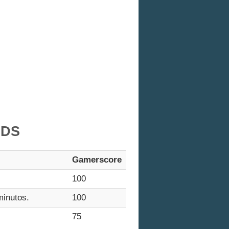
NDS
Gamerscore
100
minutos.
100
75