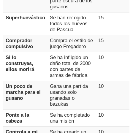
parte oscura de los
gusanos
Superhuevástico
Se han recogido
15
todos los huevos
de Pascua
Comprador
Compra el estilo de
15
compulsivo
juego Fregadero
Si lo
Se ha infligido un
10
construyes,
daño total de 2000
ellos morirá
con partes de
armas de fábrica
Un poco de
Gana una partida
10
marcha para el
usando solo
gusano
granadas o
bazukas
Ponte a la
Se ha completado
10
cabeza
una misión
Controla a mi
Se ha creado un
10