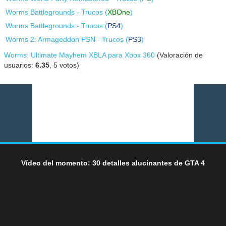
Worms Battlegrounds - Trucos (
XBOne
)
Worms Battlegrounds - Trucos (
PS4
)
Worms 2: Armageddon PSN - Trucos (
PS3
)
Worms: Ultimate Mayhem XBLA para Xbox 360
(Valoración de
usuarios:
6.35
,
5
votos)
Vídeo del momento: 30 detalles alucinantes de GTA 4