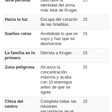
Niña perdida
Descubre la
15
identidad del arma
más letal de Kruger.
Hacia la luz
Escapa del corazón
15
de las tinieblas.
Sueños rotos
Arrebátale lo que es
15
suyo y haz que se
desmorone.
La familia es lo
Derrota a Kruger.
15
primero
Zona peligrosa
Alcanza la
15
concentración
máxima y acaba
con 10 enemigos
antes de que se
agote.
Chica del
Completa todas las
15
centro
misiones
secundarias en el