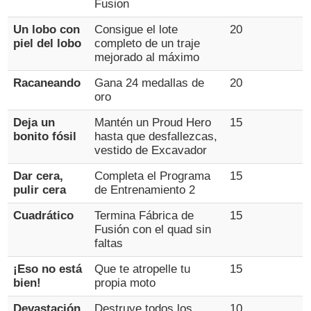
Fusion
Un lobo con
Consigue el lote
20
piel del lobo
completo de un traje
mejorado al máximo
Racaneando
Gana 24 medallas de
20
oro
Deja un
Mantén un Proud Hero
15
bonito fósil
hasta que desfallezcas,
vestido de Excavador
Dar cera,
Completa el Programa
15
pulir cera
de Entrenamiento 2
Cuadrático
Termina Fábrica de
15
Fusión con el quad sin
faltas
¡Eso no está
Que te atropelle tu
15
bien!
propia moto
Devastación
Destruye todos los
10