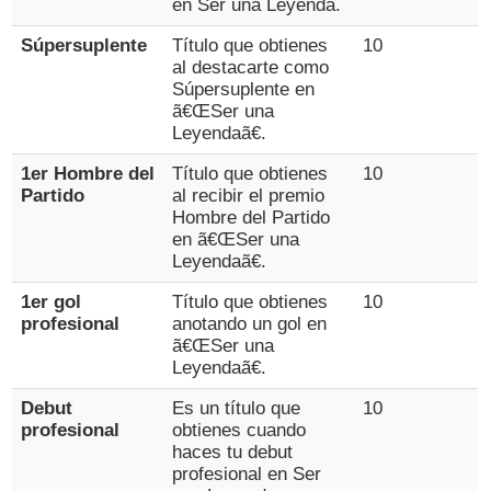
en Ser una Leyenda.
Súpersuplente
Título que obtienes
10
al destacarte como
Súpersuplente en
ã€ŒSer una
Leyendaã€.
1er Hombre del
Título que obtienes
10
Partido
al recibir el premio
Hombre del Partido
en ã€ŒSer una
Leyendaã€.
1er gol
Título que obtienes
10
profesional
anotando un gol en
ã€ŒSer una
Leyendaã€.
Debut
Es un título que
10
profesional
obtienes cuando
haces tu debut
profesional en Ser