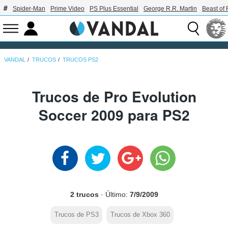
Spider-Man
Prime Video
PS Plus Essential
George R.R. Martin
Beast of 
VANDAL
TRUCOS
TRUCOS PS2
Trucos de Pro Evolution
Soccer 2009 para PS2
2 trucos
· Último:
7/9/2009
Trucos de PS3
Trucos de Xbox 360