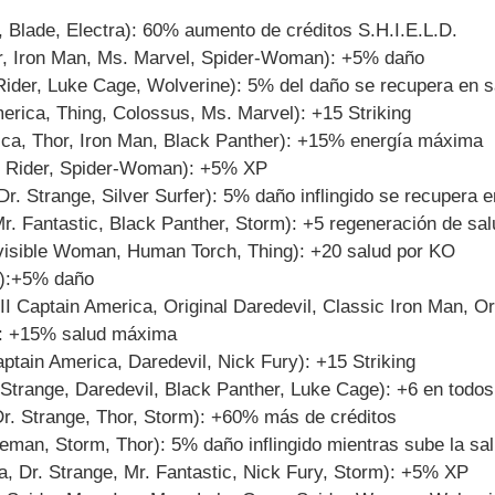
 Blade, Electra): 60% aumento de créditos S.H.I.E.L.D.
r, Iron Man, Ms. Marvel, Spider-Woman): +5% daño
ider, Luke Cage, Wolverine): 5% del daño se recupera en s
erica, Thing, Colossus, Ms. Marvel): +15 Striking
ica, Thor, Iron Man, Black Panther): +15% energía máxima
st Rider, Spider-Woman): +5% XP
. Strange, Silver Surfer): 5% daño inflingido se recupera e
r. Fantastic, Black Panther, Storm): +5 regeneración de sal
Invisible Woman, Human Torch, Thing): +20 salud por KO
s):+5% daño
 Captain America, Original Daredevil, Classic Iron Man, Or
r): +15% salud máxima
aptain America, Daredevil, Nick Fury): +15 Striking
 Strange, Daredevil, Black Panther, Luke Cage): +6 en todo
Dr. Strange, Thor, Storm): +60% más de créditos
eman, Storm, Thor): 5% daño inflingido mientras sube la sa
a, Dr. Strange, Mr. Fantastic, Nick Fury, Storm): +5% XP