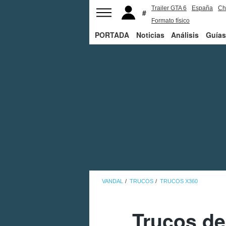
Trailer GTA 6
España
Ch
Formato físico
PORTADA
Noticias
Análisis
Guías
VANDAL
TRUCOS
TRUCOS X360
Trucos de