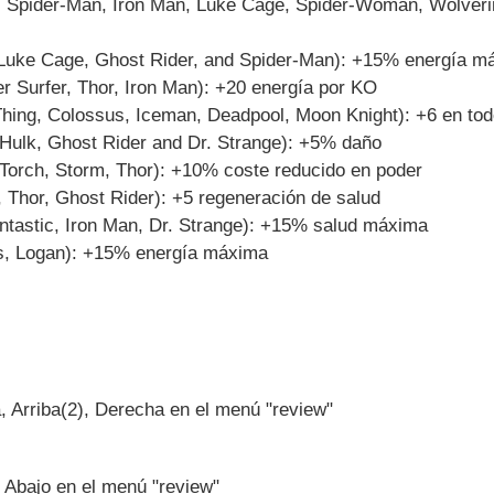
 Spider-Man, Iron Man, Luke Cage, Spider-Woman, Wolverin
 Luke Cage, Ghost Rider, and Spider-Man): +15% energía m
r Surfer, Thor, Iron Man): +20 energía por KO
 Thing, Colossus, Iceman, Deadpool, Moon Knight): +6 en to
, Hulk, Ghost Rider and Dr. Strange): +5% daño
Torch, Storm, Thor): +10% coste reducido en poder
, Thor, Ghost Rider): +5 regeneración de salud
ntastic, Iron Man, Dr. Strange): +15% salud máxima
s, Logan): +15% energía máxima
a, Arriba(2), Derecha en el menú "review"
, Abajo en el menú "review"