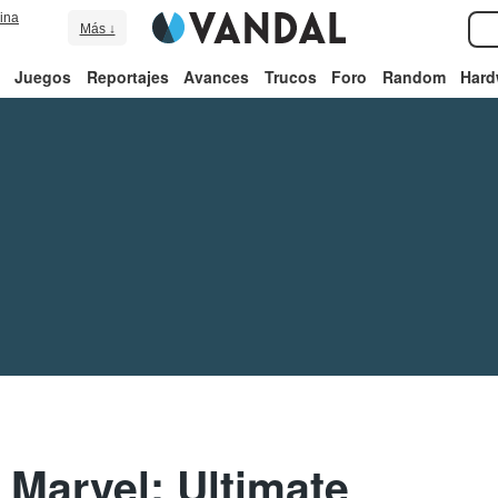
ina
Más ↓
Juegos
Reportajes
Avances
Trucos
Foro
Random
Hard
 Marvel: Ultimate