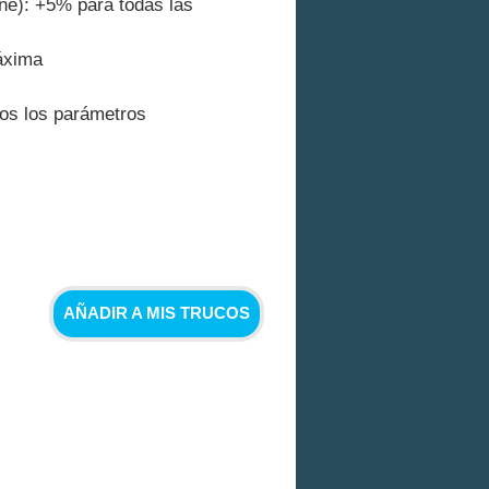
e): +5% para todas las
áxima
dos los parámetros
AÑADIR A MIS TRUCOS