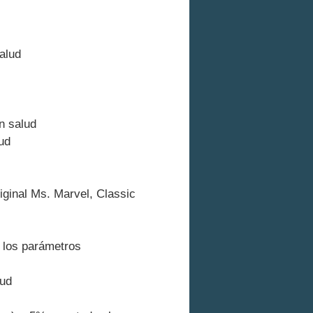
alud
n salud
ud
iginal Ms. Marvel, Classic
s los parámetros
lud