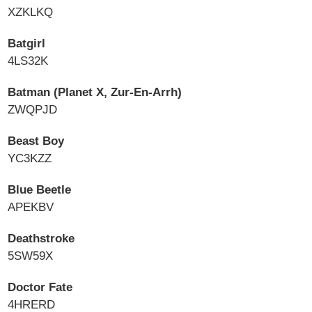
XZKLKQ
Batgirl
4LS32K
Batman (Planet X, Zur-En-Arrh)
ZWQPJD
Beast Boy
YC3KZZ
Blue Beetle
APEKBV
Deathstroke
5SW59X
Doctor Fate
4HRERD