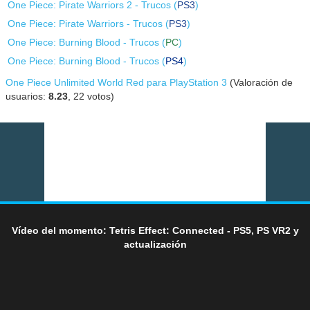
One Piece: Pirate Warriors 2 - Trucos (
PS3
)
One Piece: Pirate Warriors - Trucos (
PS3
)
One Piece: Burning Blood - Trucos (
PC
)
One Piece: Burning Blood - Trucos (
PS4
)
One Piece Unlimited World Red para PlayStation 3
(Valoración de
usuarios:
8.23
,
22
votos)
Vídeo del momento: Tetris Effect: Connected - PS5, PS VR2 y
actualización