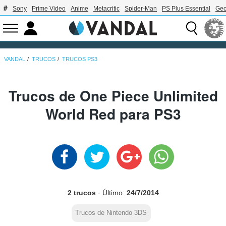
Sony
Prime Video
Anime
Metacritic
Spider-Man
PS Plus Essential
Geo
VANDAL
TRUCOS
TRUCOS PS3
Trucos de One Piece Unlimited
World Red para PS3
2 trucos
· Último:
24/7/2014
Trucos de Nintendo 3DS