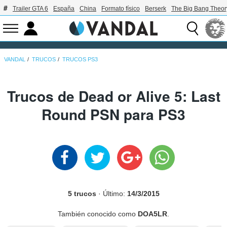
Trailer GTA 6
España
China
Formato físico
Berserk
The Big Bang Theor
VANDAL
TRUCOS
TRUCOS PS3
Trucos de Dead or Alive 5: Last
Round PSN para PS3
5 trucos
· Último:
14/3/2015
También conocido como
DOA5LR
.