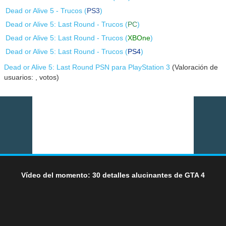
Dead or Alive 5 - Trucos (
PS3
)
Dead or Alive 5: Last Round - Trucos (
PC
)
Dead or Alive 5: Last Round - Trucos (
XBOne
)
Dead or Alive 5: Last Round - Trucos (
PS4
)
Dead or Alive 5: Last Round PSN para PlayStation 3
(Valoración de
usuarios:
,
votos)
Vídeo del momento: 30 detalles alucinantes de GTA 4