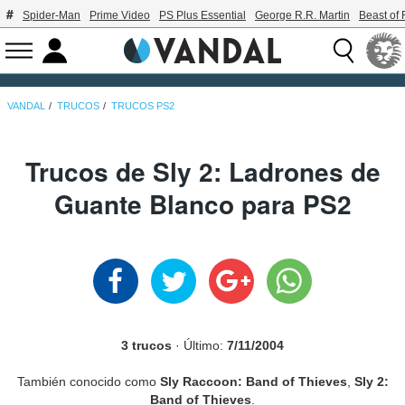
Spider-Man
Prime Video
PS Plus Essential
George R.R. Martin
Beast of 
VANDAL
TRUCOS
TRUCOS PS2
Trucos de Sly 2: Ladrones de
Guante Blanco para PS2
3 trucos
· Último:
7/11/2004
También conocido como
Sly Raccoon: Band of Thieves
,
Sly 2:
Band of Thieves
.