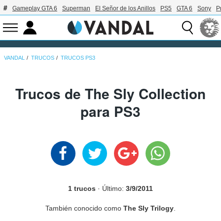
Gameplay GTA 6
Superman
El Señor de los Anillos
PS5
GTA 6
Sony
P
VANDAL
TRUCOS
TRUCOS PS3
Trucos de The Sly Collection
para PS3
1 trucos
· Último:
3/9/2011
También conocido como
The Sly Trilogy
.