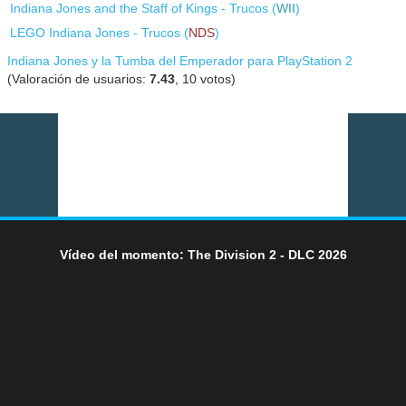
Indiana Jones and the Staff of Kings - Trucos (
WII
)
LEGO Indiana Jones - Trucos (
NDS
)
Indiana Jones y la Tumba del Emperador para PlayStation 2
(Valoración de usuarios:
7.43
,
10
votos)
Vídeo del momento: The Division 2 - DLC 2026