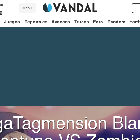
an
Más ↓
5
Juegos
Reportajes
Avances
Trucos
Foro
Random
Hard
aTagmension Bla
eptune VS Zombi