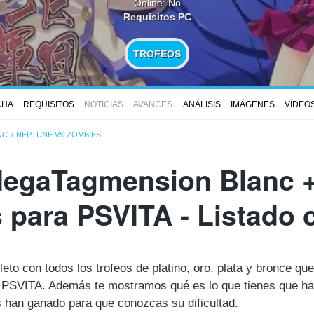
Online: No
Requisitos PC
TROFEOS
CHA
REQUISITOS
NOTICIAS
AVANCES
ANÁLISIS
IMÁGENES
VÍDEO
C + NEPTUNE VS ZOMBIES
MegaTagmension Blanc 
 para PSVITA - Listado 
leto con todos los trofeos de platino, oro, plata y bronce 
PSVITA. Además te mostramos qué es lo que tienes que hac
s han ganado para que conozcas su dificultad.