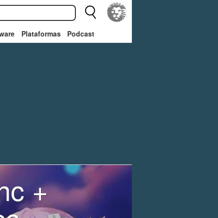
ware
Plataformas
Podcast
nc +
es