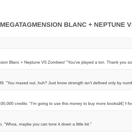
 MEGATAGMENSION BLANC + NEPTUNE V
on Blanc + Neptune VS Zombies! "You've played a ton. Thank you so
99. "You maxed out, huh? Just know strength isn't defined only by num
,000 credits. "I'm going to use this money to buy more booksâ€¦ f-for
 "Whoa, maybe you can tone it down a little bit."