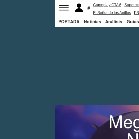
Gameplay GTA 6
Superm
El Señor de los Anillos
PS
PORTADA
Noticias
Análisis
Guías
Meg
N