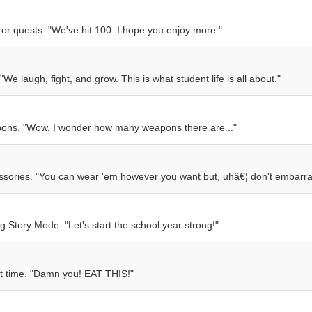
 or quests. "We've hit 100. I hope you enjoy more."
We laugh, fight, and grow. This is what student life is all about."
pons. "Wow, I wonder how many weapons there are..."
essories. "You can wear 'em however you want but, uhâ€¦ don't embarra
g Story Mode. "Let's start the school year strong!"
st time. "Damn you! EAT THIS!"