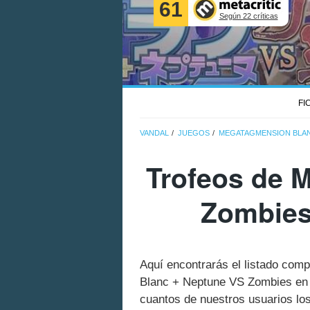
61
Según 22 críticas
FI
VANDAL
JUEGOS
MEGATAGMENSION BLAN
Trofeos de 
Zombies
Aquí encontrarás el listado comp
Blanc + Neptune VS Zombies en 
cuantos de nuestros usuarios lo