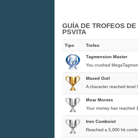
GUÍA DE TROFEOS DE
PSVITA
Tipo
Trofeo
Tagmension Master
You crushed MegaTagmensi
Maxed Out!
A character reached level 
Moar Monies
Your money has reached 100
Iron Comboist
Reached a 5,000 hit combo.