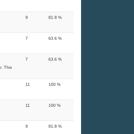
9
81.8 %
7
63.6 %
7
63.6 %
r. This
11
100 %
11
100 %
9
81.8 %