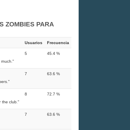
S ZOMBIES PARA
Usuarios
Frecuencia
5
45.4 %
 much."
7
63.6 %
bers."
8
72.7 %
 the club."
7
63.6 %