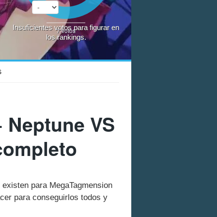
Insuficientes votos para figurar en
7
votos
los rankings.
S
+ Neptune VS
completo
que existen para MegaTagmension
er para conseguirlos todos y