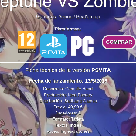
Género/s:
Acción
/
Beat'em up
Plataformas:
COMPRAR
Ficha técnica de la versión
PSVITA
Fecha de lanzamiento: 13/5/2016
Desarrollo:
Compile Heart
Producción:
Idea Factory
Distribución:
BadLand Games
Precio: 40,99 €
Jugadores: 1
Formato: Tarjeta
Textos: Inglés
Voces: Inglés/Japonés