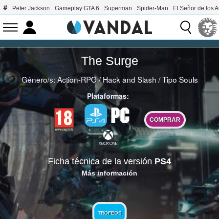
Peter Jackson
Gameplay GTA 6
Superman
Spider-Man
El Señor de los A
The Surge
Género/s:
Action-RPG
/
Hack and Slash
/
Tipo Souls
Plataformas:
COMPRAR
Ficha técnica de la versión
PS4
Más información
TROFEOS