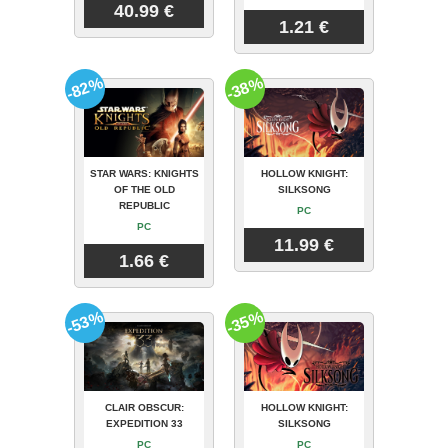
40.99 €
1.21 €
-82%
-38%
STAR WARS: KNIGHTS
HOLLOW KNIGHT:
OF THE OLD
SILKSONG
REPUBLIC
PC
PC
11.99 €
1.66 €
-53%
-35%
CLAIR OBSCUR:
HOLLOW KNIGHT:
EXPEDITION 33
SILKSONG
PC
PC