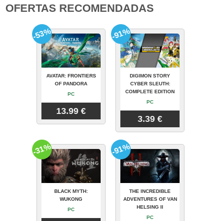
OFERTAS RECOMENDADAS
-53%
-91%
AVATAR: FRONTIERS
DIGIMON STORY
OF PANDORA
CYBER SLEUTH:
COMPLETE EDITION
PC
PC
13.99 €
3.39 €
-31%
-91%
BLACK MYTH:
THE INCREDIBLE
WUKONG
ADVENTURES OF VAN
HELSING II
PC
PC