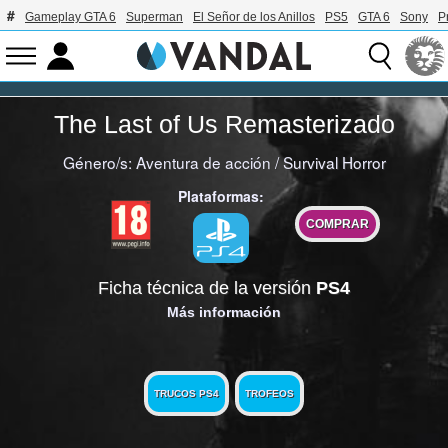
Gameplay GTA 6
Superman
El Señor de los Anillos
PS5
GTA 6
Sony
P
The Last of Us Remasterizado
Género/s:
Aventura de acción
/
Survival Horror
Plataformas:
COMPRAR
Ficha técnica de la versión
PS4
Más información
TRUCOS PS4
TROFEOS