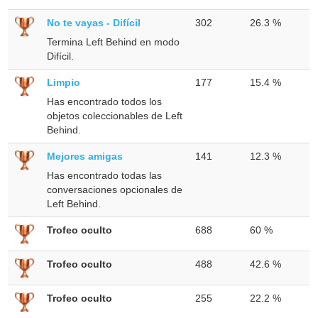
No te vayas - Difícil
302
26.3 %
Termina Left Behind en modo
Difícil.
Limpio
177
15.4 %
Has encontrado todos los
objetos coleccionables de Left
Behind.
Mejores amigas
141
12.3 %
Has encontrado todas las
conversaciones opcionales de
Left Behind.
Trofeo oculto
688
60 %
Trofeo oculto
488
42.6 %
Trofeo oculto
255
22.2 %