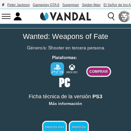
Peter Jackson
Gameplay GTA 6
Superman
Spider-Man
El Señor de los A
Wanted: Weapons of Fate
Género/s:
Shooter en tercera persona
Plataformas:
COMPRAR
Ficha técnica de la versión
PS3
Más información
TRUCOS PS3
TROFEOS