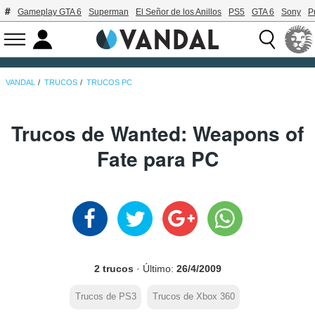
Gameplay GTA 6
Superman
El Señor de los Anillos
PS5
GTA 6
Sony
P
VANDAL
TRUCOS
TRUCOS PC
Trucos de Wanted: Weapons of
Fate para PC
2 trucos
· Último:
26/4/2009
Trucos de PS3
Trucos de Xbox 360