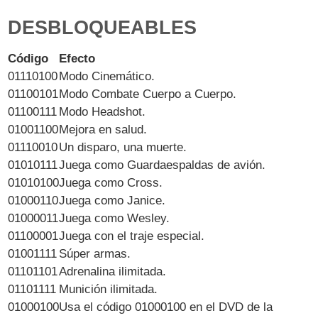
DESBLOQUEABLES
Código
Efecto
01110100
Modo Cinemático.
01100101
Modo Combate Cuerpo a Cuerpo.
01100111
Modo Headshot.
01001100
Mejora en salud.
01110010
Un disparo, una muerte.
01010111
Juega como Guardaespaldas de avión.
01010100
Juega como Cross.
01000110
Juega como Janice.
01000011
Juega como Wesley.
01100001
Juega con el traje especial.
01001111
Súper armas.
01101101
Adrenalina ilimitada.
01101111
Munición ilimitada.
01000100
Usa el código
01000100 en el DVD de la