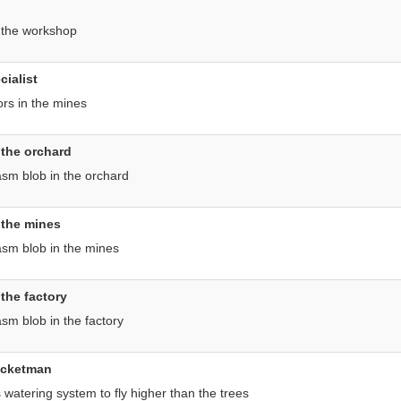
n the workshop
ialist
ors in the mines
 the orchard
asm blob in the orchard
 the mines
asm blob in the mines
the factory
asm blob in the factory
rocketman
watering system to fly higher than the trees