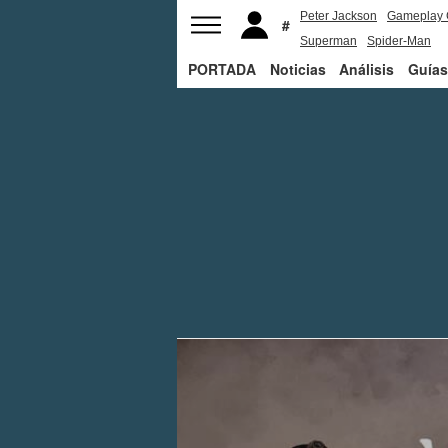
Peter Jackson
Gameplay 
Superman
Spider-Man
PORTADA
Noticias
Análisis
Guías