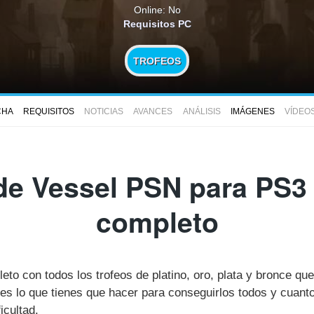
Online: No
Requisitos PC
TROFEOS
CHA
REQUISITOS
NOTICIAS
AVANCES
ANÁLISIS
IMÁGENES
VÍDEO
de Vessel PSN para PS3 
completo
leto con todos los trofeos de platino, oro, plata y bronce q
 lo que tienes que hacer para conseguirlos todos y cuanto
icultad.