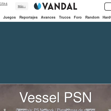
GTA 6
Más ↓
Juegos
Reportajes
Avances
Trucos
Foro
Random
Hard
Vessel PSN
Género/s:
PS Network
/
Plataformas de puzles