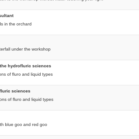
sultant
ls in the orchard
terfall under the workshop
the hydrofluric sciences
ns of fluro and liquid types
fluric sciences
ns of fluro and liquid types
oth blue goo and red goo