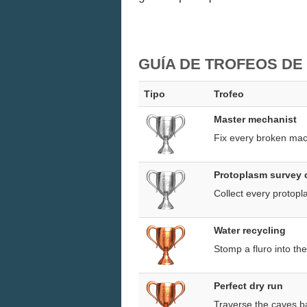
GUÍA DE TROFEOS DE
Tipo
Trofeo
Master mechanist
Fix every broken mac
Protoplasm survey 
Collect every protop
Water recycling
Stomp a fluro into the
Perfect dry run
Traverse the caves ba