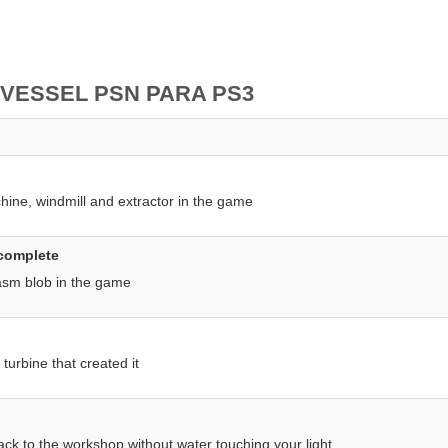
 VESSEL PSN PARA PS3
hine, windmill and extractor in the game
complete
lasm blob in the game
 turbine that created it
ck to the workshop without water touching your light