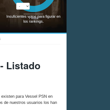
Insuficientes votos para figurar en
1
votos
los rankings.
S
- Listado
ue existen para Vessel PSN en
s de nuestros usuarios los han