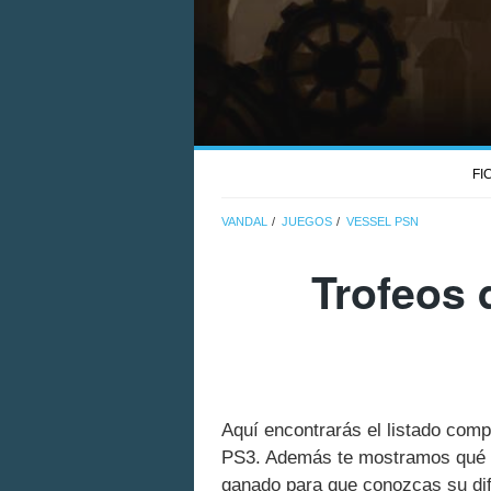
FI
VANDAL
JUEGOS
VESSEL PSN
Trofeos 
Aquí encontrarás el listado comp
PS3. Además te mostramos qué es
ganado para que conozcas su dif