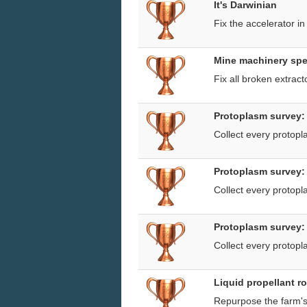
It's Darwinian
Fix the accelerator i
Mine machinery spec
Fix all broken extract
Protoplasm survey:
Collect every protopl
Protoplasm survey:
Collect every protopl
Protoplasm survey: 
Collect every protopl
Liquid propellant 
Repurpose the farm's 