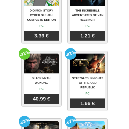
DIGIMON STORY
THE INCREDIBLE
CYBER SLEUTH:
ADVENTURES OF VAN
COMPLETE EDITION
HELSING II
PC
PC
3.39 €
1.21 €
-31%
-82%
BLACK MYTH:
STAR WARS: KNIGHTS
WUKONG
OF THE OLD
REPUBLIC
PC
PC
40.99 €
1.66 €
-53%
-67%