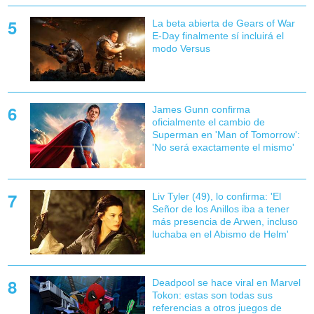
La beta abierta de Gears of War
E-Day finalmente sí incluirá el
modo Versus
James Gunn confirma
oficialmente el cambio de
Superman en 'Man of Tomorrow':
'No será exactamente el mismo'
Liv Tyler (49), lo confirma: 'El
Señor de los Anillos iba a tener
más presencia de Arwen, incluso
luchaba en el Abismo de Helm'
Deadpool se hace viral en Marvel
Tokon: estas son todas sus
referencias a otros juegos de