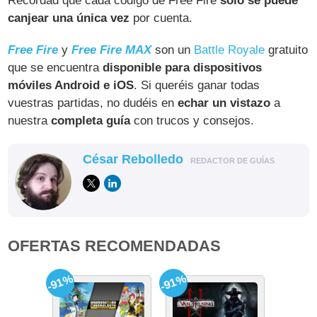
Recordad que cada código de Free Fire
solo se puede
canjear una única vez
por cuenta.
Free Fire
y
Free Fire MAX
son un
Battle Royale
gratuito
que se encuentra
disponible para dispositivos
móviles Android e iOS
. Si queréis ganar todas
vuestras partidas, no dudéis en
echar un vistazo
a
nuestra
completa guía
con trucos y consejos.
César Rebolledo
REDACTOR DE GUÍAS
OFERTAS RECOMENDADAS
-91%
-91%