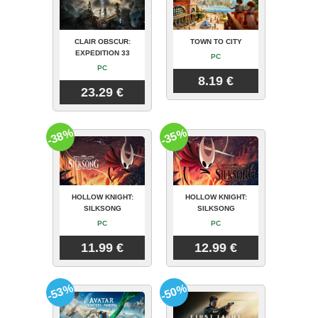
CLAIR OBSCUR:
TOWN TO CITY
EXPEDITION 33
PC
PC
8.19 €
23.29 €
-38%
-35%
HOLLOW KNIGHT:
HOLLOW KNIGHT:
SILKSONG
SILKSONG
PC
PC
11.99 €
12.99 €
-53%
-50%