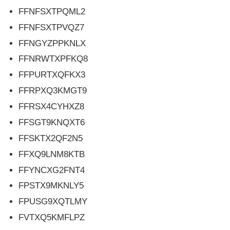
FFNFSXTPQML2
FFNFSXTPVQZ7
FFNGYZPPKNLX
FFNRWTXPFKQ8
FFPURTXQFKX3
FFRPXQ3KMGT9
FFRSX4CYHXZ8
FFSGT9KNQXT6
FFSKTX2QF2N5
FFXQ9LNM8KTB
FFYNCXG2FNT4
FPSTX9MKNLY5
FPUSG9XQTLMY
FVTXQ5KMFLPZ