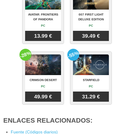
AVATAR: FRONTIERS
007 FIRST LIGHT
OF PANDORA
DELUXE EDITION
PC
PC
13.99 €
39.49 €
-28%
-55%
CRIMSON DESERT
STARFIELD
PC
PC
49.99 €
31.29 €
ENLACES RELACIONADOS:
Fuente (Códigos diarios)