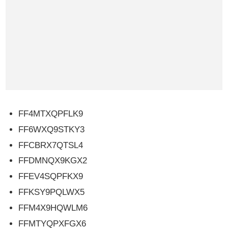
FF4MTXQPFLK9
FF6WXQ9STKY3
FFCBRX7QTSL4
FFDMNQX9KGX2
FFEV4SQPFKX9
FFKSY9PQLWX5
FFM4X9HQWLM6
FFMTYQPXFGX6