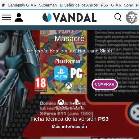
Gameplay GTA 6
Superman
El Señor de los Anillos
PS5
GTA 6
Sony
P
Masacre
Género/s:
Beat'em up
/
Hack and Slash
Plataformas:
COMPRAR
Ficha técnica de la versión
PS3
Más información