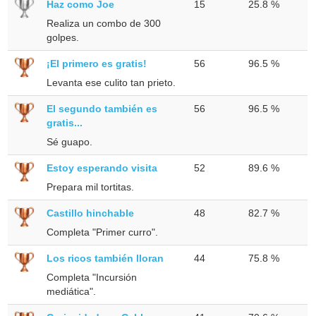
Haz como Joe
15
25.8 %
Realiza un combo de 300
golpes.
¡El primero es gratis!
56
96.5 %
Levanta ese culito tan prieto.
El segundo también es
56
96.5 %
gratis...
Sé guapo.
Estoy esperando visita
52
89.6 %
Prepara mil tortitas.
Castillo hinchable
48
82.7 %
Completa "Primer curro".
Los ricos también lloran
44
75.8 %
Completa "Incursión
mediática".