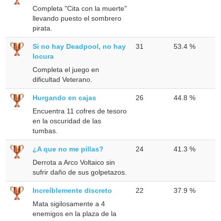
Completa "Cita con la muerte"
llevando puesto el sombrero
pirata.
Si no hay Deadpool, no hay
31
53.4 %
locura
Completa el juego en
dificultad Veterano.
Hurgando en cajas
26
44.8 %
Encuentra 11 cofres de tesoro
en la oscuridad de las
tumbas.
¿A que no me pillas?
24
41.3 %
Derrota a Arco Voltaico sin
sufrir daño de sus golpetazos.
Increíblemente discreto
22
37.9 %
Mata sigilosamente a 4
enemigos en la plaza de la