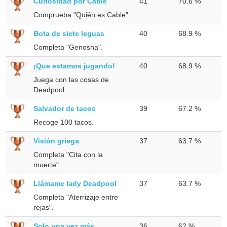
Curiosidad por Cable
41
70.6 %
Comprueba "Quién es Cable".
Bota de siete leguas
40
68.9 %
Completa "Genosha".
¡Que estamos jugando!
40
68.9 %
Juega con las cosas de
Deadpool.
Salvador de tacos
39
67.2 %
Recoge 100 tacos.
Visión griega
37
63.7 %
Completa "Cita con la
muerte".
Llámame lady Deadpool
37
63.7 %
Completa "Aterrizaje entre
rejas".
Solo una vez más...
36
62 %