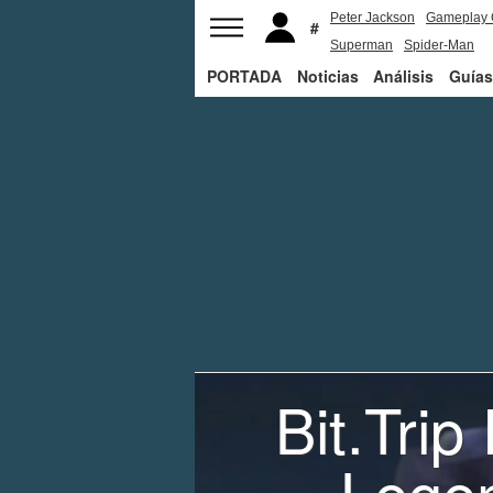
Peter Jackson
Gameplay 
Superman
Spider-Man
PORTADA
Noticias
Análisis
Guías
Bit.Tri
Lege