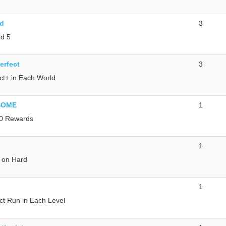
nd
3
d 5
erfect
3
ct+ in Each World
SOME
1
90 Rewards
1
s on Hard
1
ct Run in Each Level