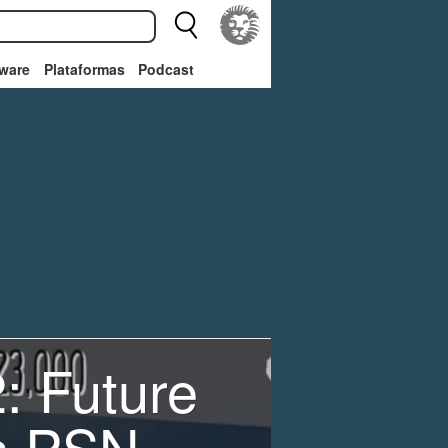
ware
Plataformas
Podcast
: Future
n PSN