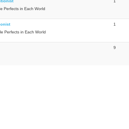
tionist
1
e Perfects in Each World
ionist
1
le Perfects in Each World
9