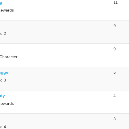
ng
11
Rewards
9
d 2
9
Character
ugger
5
d 3
ady
4
Rewards
3
d 4