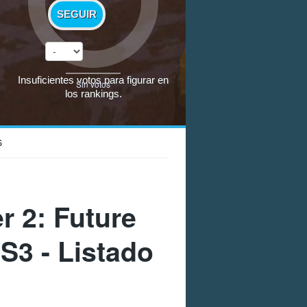
SEGUIR
Insuficientes votos para figurar en
Sin votos
los rankings.
S
r 2: Future
S3 - Listado