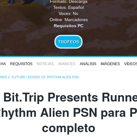
Formato: Descarga
Textos: Español
Voces: No
Online: Marcadores
Requisitos PC
TROFEOS
CHA
REQUISITOS
NOTICIAS
AVANCES
ANÁLISIS
IMÁGENES
VÍDEO
NNER 2: FUTURE LEGEND OF RHYTHM ALIEN PSN
 Bit.Trip Presents Runne
hythm Alien PSN para P
completo