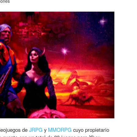
iones
deojuegos de
JRPG
y
MMORPG
cuyo propietario