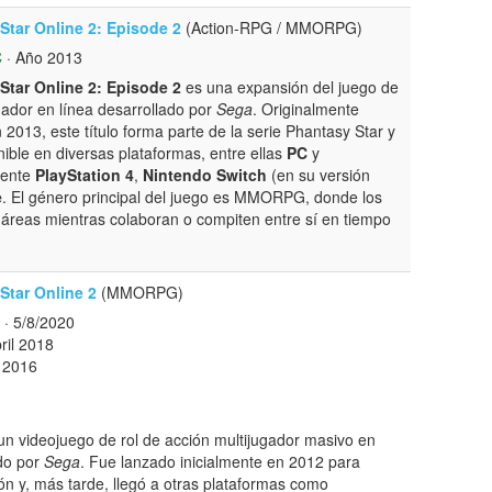
Star Online 2: Episode 2
(Action-RPG / MMORPG)
C
· Año 2013
Star Online 2: Episode 2
es una expansión del juego de
ugador en línea desarrollado por
Sega
. Originalmente
 2013, este título forma parte de la serie Phantasy Star y
nible en diversas plataformas, entre ellas
PC
y
mente
PlayStation 4
,
Nintendo Switch
(en su versión
e
. El género principal del juego es MMORPG, donde los
 áreas mientras colaboran o compiten entre sí en tiempo
Star Online 2
(MMORPG)
· 5/8/2020
ril 2018
l 2016
un videojuego de rol de acción multijugador masivo en
do por
Sega
. Fue lanzado inicialmente en 2012 para
n y, más tarde, llegó a otras plataformas como