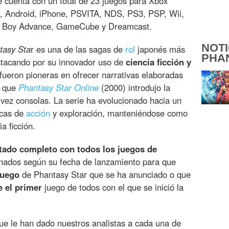
 cuenta con un total de 23 juegos para Xbox
, Android, iPhone, PSVITA, NDS, PS3, PSP, Wii,
e Boy Advance, GameCube y Dreamcast.
NOTI
tasy Sta
r es una de las sagas de
rol
japonés más
PHA
stacando por su innovador uso de
ciencia ficción y
fueron pioneras en ofrecer narrativas elaboradas
s que
Phantasy Star Online
(2000) introdujo la
vez consolas. La serie ha evolucionado hacia un
icas de
acción
y exploración, manteniéndose como
a ficción.
stado completo con todos los juegos de
nados según su fecha de lanzamiento para que
juego
de Phantasy Star que se ha anunciado o que
e el primer
juego de todos con el que se inició la
e le han dado nuestros analistas a cada una de