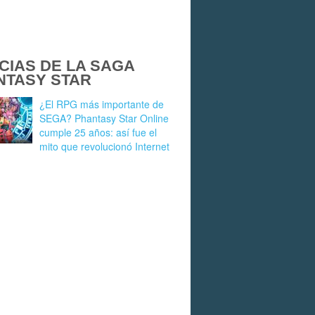
CIAS DE LA SAGA
NTASY STAR
¿El RPG más importante de
SEGA? Phantasy Star Online
cumple 25 años: así fue el
mito que revolucionó Internet