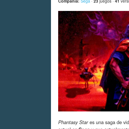
Compañía:
Sega
·
23
juegos ·
41
vers
Phantasy Star
es una saga de vi