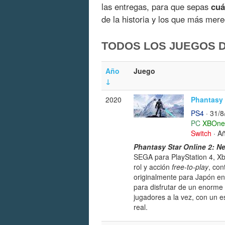
las entregas, para que sepas
cuá
de la historia y los que más mer
TODOS LOS JUEGOS 
Año
Juego
↓
2020
Phantasy 
PS4
· 31/8
PC
XBOne
Switch
· A
Phantasy Star Online 2: N
SEGA para PlayStation 4, Xb
rol y acción
free-to-play
, con
originalmente para Japón en
para disfrutar de un enorm
jugadores a la vez, con un 
real.