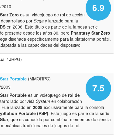
6.9
2/2010
Star Zero
es un videojuego de rol de acción
 desarrollado por
Sega
y lanzado para la
 DS
en 2008. Este título es parte de la famosa serie
do presente desde los años 80, pero
Phantasy Star Zero
rega diseñada específicamente para la plataforma portátil,
daptada a las capacidades del dispositivo.
ual / JRPG)
Star Portable
(MMORPG)
7.5
4/2009
Star Portable
es un videojuego de
rol de
arrollado por
Alfa System
en colaboración
. Fue lanzado en
2008
exclusivamente para la consola
yStation Portable (PSP)
. Este juego es parte de la serie
Star
, que es conocida por combinar elementos de ciencia
n mecánicas tradicionales de juegos de rol.