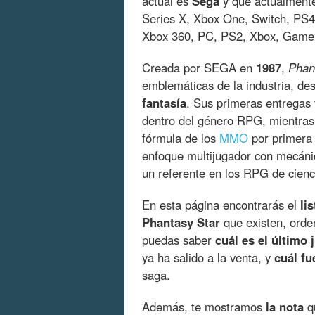
actual es
Sega
y que actualmente
Series X, Xbox One, Switch, PS4
Xbox 360, PC, PS2, Xbox, Gam
Creada por SEGA en
1987
,
Phan
emblemáticas de la industria, de
fantasía
. Sus primeras entregas 
dentro del género RPG, mientra
fórmula de los
MMO
por primera 
enfoque multijugador con mecán
un referente en los RPG de cienci
En esta página encontrarás el
li
Phantasy Star
que existen, orde
puedas saber
cuál es el último 
ya ha salido a la venta, y
cuál fu
saga.
Además, te mostramos
la nota
qu