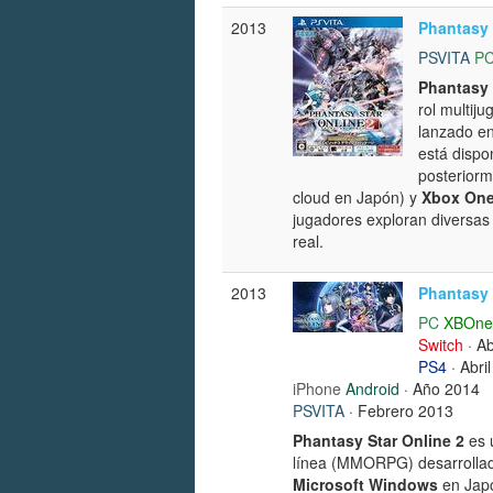
2013
Phantasy 
PSVITA
P
Phantasy 
rol multij
lanzado en
está dispo
posterior
cloud en Japón) y
Xbox On
jugadores exploran diversas
real.
2013
Phantasy 
PC
XBOne
Switch
· Ab
PS4
· Abri
iPhone
Android
· Año 2014
PSVITA
· Febrero 2013
Phantasy Star Online 2
es 
línea (MMORPG) desarrolla
Microsoft Windows
en Japó