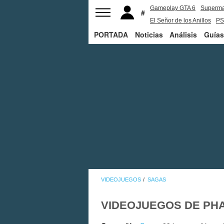
Gameplay GTA 6
Superm
El Señor de los Anillos
PS
PORTADA
Noticias
Análisis
Guías
VIDEOJUEGOS
SAGAS
VIDEOJUEGOS DE PH