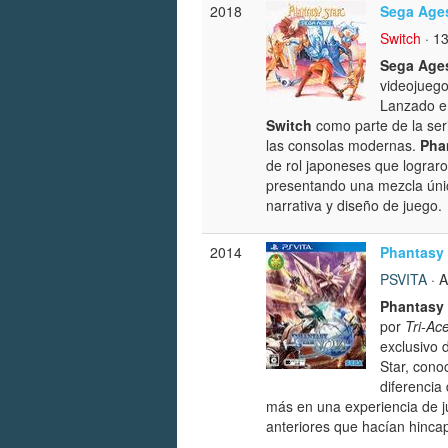
2018
Sega Ages
Switch
· 1
Sega Ages
videojuego
Lanzado en
Switch
como parte de la seri
las consolas modernas.
Pha
de rol japoneses que lograro
presentando una mezcla única
narrativa y diseño de juego.
2014
Phantasy 
PSVITA
· 
Phantasy 
por
Tri-Ac
exclusivo 
Star, cono
diferencia
más en una experiencia de ju
anteriores que hacían hincap