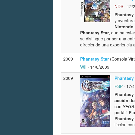
NDS
· 12/
Phantasy 
y aventura
Nintendo
Phantasy Star
, que ha esta
se distingue por ser una ent
ofreciendo una experiencia a
2009
Phantasy Star
(Consola Virt
WII
· 14/8/2009
2009
Phantasy 
PSP
· 17/
Phantasy 
acción
des
con
SEGA
portátil
Pla
Phantasy 
ficción co