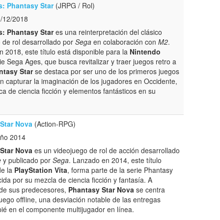
: Phantasy Star
(JRPG / Rol)
3/12/2018
: Phantasy Star
es una reinterpretación del clásico
 de rol desarrollado por
Sega
en colaboración con
M2
.
 2018, este título está disponible para la
Nintendo
e Sega Ages, que busca revitalizar y traer juegos retro a
ntasy Star
se destaca por ser uno de los primeros juegos
n capturar la imaginación de los jugadores en Occidente,
 de ciencia ficción y elementos fantásticos en su
Star Nova
(Action-RPG)
Año 2014
Star Nova
es un videojuego de rol de acción desarrollado
e
y publicado por
Sega
. Lanzado en 2014, este título
de la
PlayStation Vita
, forma parte de la serie Phantasy
cida por su mezcla de ciencia ficción y fantasía. A
 de sus predecesores,
Phantasy Star Nova
se centra
ego offline, una desviación notable de las entregas
ié en el componente multijugador en línea.