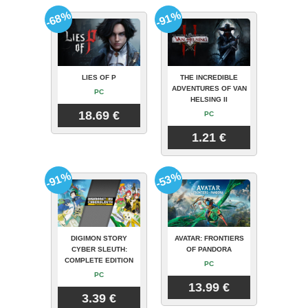
-68%
-91%
LIES OF P
THE INCREDIBLE
ADVENTURES OF VAN
PC
HELSING II
18.69 €
PC
1.21 €
-91%
-53%
DIGIMON STORY
AVATAR: FRONTIERS
CYBER SLEUTH:
OF PANDORA
COMPLETE EDITION
PC
PC
13.99 €
3.39 €