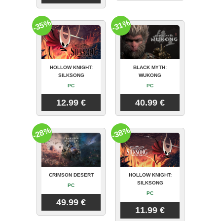
-35%
-31%
HOLLOW KNIGHT:
BLACK MYTH:
SILKSONG
WUKONG
PC
PC
12.99 €
40.99 €
-28%
-38%
CRIMSON DESERT
HOLLOW KNIGHT:
SILKSONG
PC
PC
49.99 €
11.99 €