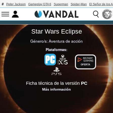
Peter Jackson
Gameplay GTA 6
Superman
Spider-Man
El Señor de los A
Star Wars Eclipse
Género/s:
Aventura de acción
Plataformas:
OFERTA
Ficha técnica de la versión
PC
Más información