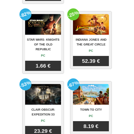
-82%
-25%
STAR WARS: KNIGHTS
INDIANA JONES AND
OF THE OLD
THE GREAT CIRCLE
REPUBLIC
PC
PC
52.39 €
1.66 €
-53%
-67%
CLAIR OBSCUR:
TOWN TO CITY
EXPEDITION 33
PC
PC
8.19 €
23.29 €