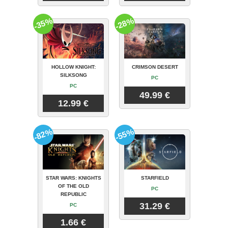
-35%
-28%
HOLLOW KNIGHT:
CRIMSON DESERT
SILKSONG
PC
PC
49.99 €
12.99 €
-82%
-55%
STAR WARS: KNIGHTS
STARFIELD
OF THE OLD
PC
REPUBLIC
31.29 €
PC
1.66 €