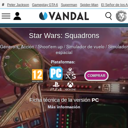
Peter Jackson
Gameplay GTA 6
Superman
Spider-Man
El Señor de los A
Star Wars: Squadrons
Género/s:
Acción
/
Shoot'em up
/
Simulador de vuelo
/
Simulador
espacial
Plataformas:
COMPRAR
Ficha técnica de la versión
PC
Más información