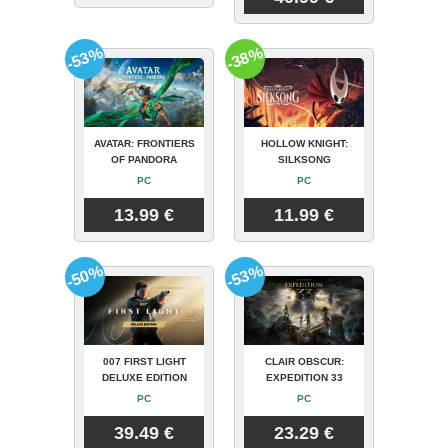
-53%
-38%
AVATAR: FRONTIERS
HOLLOW KNIGHT:
OF PANDORA
SILKSONG
PC
PC
13.99 €
11.99 €
-50%
-53%
007 FIRST LIGHT
CLAIR OBSCUR:
DELUXE EDITION
EXPEDITION 33
PC
PC
39.49 €
23.29 €