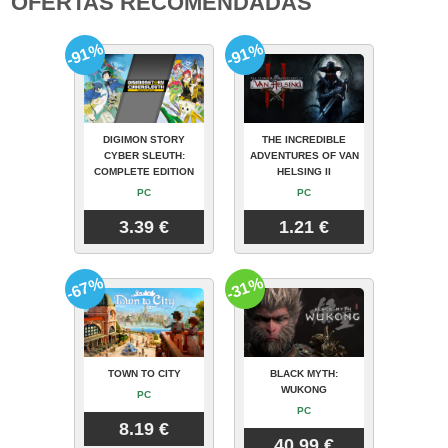
OFERTAS RECOMENDADAS
-91%
-91%
DIGIMON STORY
THE INCREDIBLE
CYBER SLEUTH:
ADVENTURES OF VAN
COMPLETE EDITION
HELSING II
PC
PC
3.39 €
1.21 €
-67%
-31%
TOWN TO CITY
BLACK MYTH:
WUKONG
PC
PC
8.19 €
40.99 €