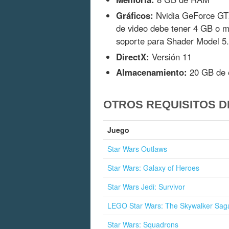
Gráficos:
Nvidia GeForce GT
de video debe tener 4 GB o m
soporte para Shader Model 5.
DirectX:
Versión 11
Almacenamiento:
20 GB de e
OTROS REQUISITOS D
Juego
Star Wars Outlaws
Star Wars: Galaxy of Heroes
Star Wars Jedi: Survivor
LEGO Star Wars: The Skywalker Sag
Star Wars: Squadrons