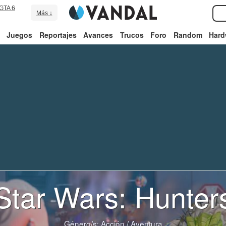
GTA 6
Más ↓
Juegos
Reportajes
Avances
Trucos
Foro
Random
Hard
Star Wars: Hunter
Género/s:
Acción
/
Aventura