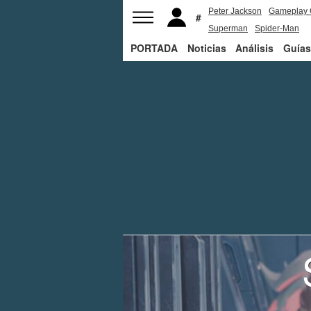
Peter Jackson
Gameplay 
Superman
Spider-Man
PORTADA
Noticias
Análisis
Guías