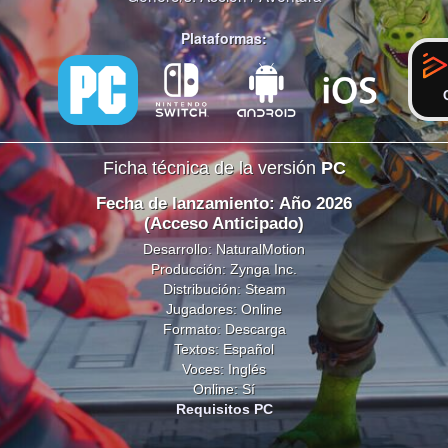
Plataformas:
Ficha técnica de la versión
PC
Fecha de lanzamiento: Año 2026
(Acceso Anticipado)
Desarrollo: NaturalMotion
Producción: Zynga Inc.
Distribución: Steam
Jugadores: Online
Formato: Descarga
Textos: Español
Voces: Inglés
Online: Sí
Requisitos PC