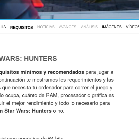
CHA
NOTICIAS
AVANCES
ANÁLISIS
IMÁGENES
VÍDEO
REQUISITOS
 WARS: HUNTERS
quisitos mínimos y recomendados
para jugar a
ontinuación te mostramos los requerimientos y las
es que necesita tu ordenador para correr el juego y
io ocupa, cuánto de RAM, procesador o gráfica es
r el mejor rendimiento y todo lo necesario para
n Star Wars: Hunters
o no.
istema operativo de 64 bits