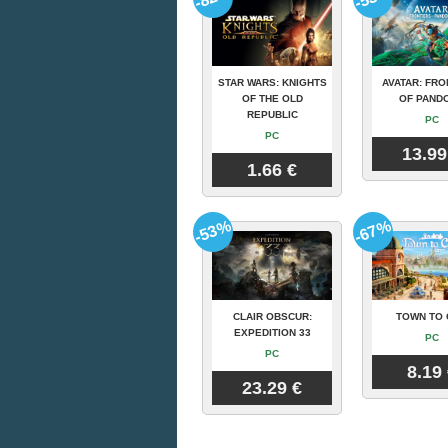
STAR WARS: KNIGHTS
AVATAR: FRO
OF THE OLD
OF PAND
REPUBLIC
PC
PC
13.99
1.66 €
-53%
-67%
CLAIR OBSCUR:
TOWN TO 
EXPEDITION 33
PC
PC
8.19
23.29 €