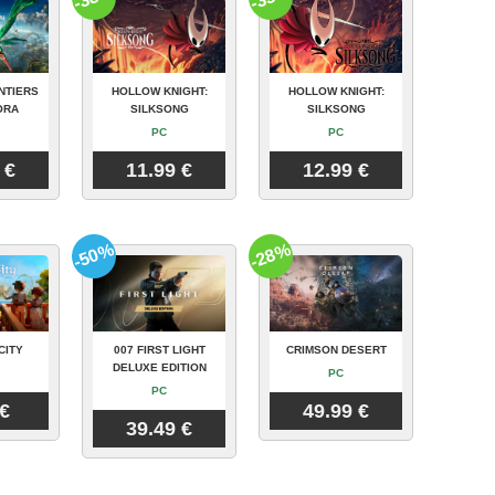
NTIERS
HOLLOW KNIGHT:
HOLLOW KNIGHT:
ORA
SILKSONG
SILKSONG
PC
PC
 €
11.99 €
12.99 €
-50%
-28%
CITY
007 FIRST LIGHT
CRIMSON DESERT
DELUXE EDITION
PC
PC
 €
49.99 €
39.49 €