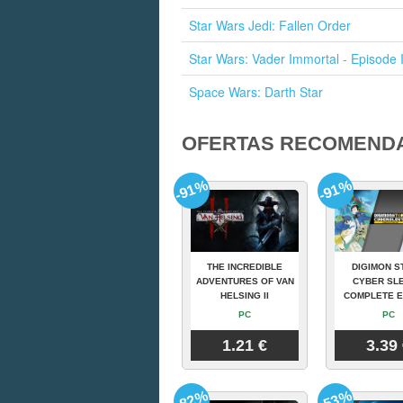
Star Wars Jedi: Fallen Order
Star Wars: Vader Immortal - Episode 
Space Wars: Darth Star
OFERTAS RECOMEND
-91%
-91%
THE INCREDIBLE
DIGIMON S
ADVENTURES OF VAN
CYBER SLE
HELSING II
COMPLETE E
PC
PC
1.21 €
3.39
-82%
-53%