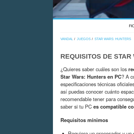
FI
VANDAL
JUEGOS
STAR WARS: HUNTERS
REQUISITOS DE STAR
¿Quieres saber cuáles son los
re
Star Wars: Hunters en PC
? A c
especificaciones técnicas oficial
así puedas conocer cuánto espac
recomendable tener para consegui
saber si tu PC
es compatible co
Requisitos mínimos
Requiere un procesador y un s