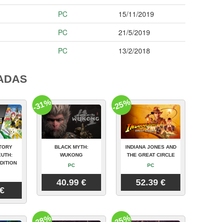
PC
15/11/2019
I
PC
21/5/2019
PC
13/2/2018
ADAS
-31%
-25%
TORY
BLACK MYTH:
INDIANA JONES AND
UTH:
WUKONG
THE GREAT CIRCLE
DITION
PC
PC
40.99 €
52.39 €
 €
-38%
-35%