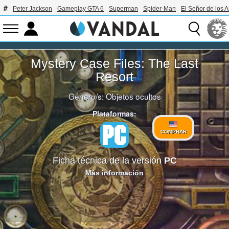
Peter Jackson
Gameplay GTA 6
Superman
Spider-Man
El Señor de los A
Mystery Case Files: The Last
Resort
Género/s:
Objetos ocultos
Plataformas:
COMPRAR
Ficha técnica de la versión
PC
Más información