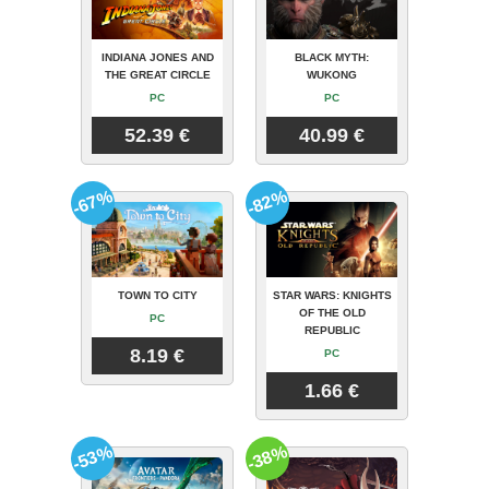
INDIANA JONES AND
BLACK MYTH:
THE GREAT CIRCLE
WUKONG
PC
PC
52.39 €
40.99 €
-67%
-82%
TOWN TO CITY
STAR WARS: KNIGHTS
OF THE OLD
PC
REPUBLIC
8.19 €
PC
1.66 €
-53%
-38%