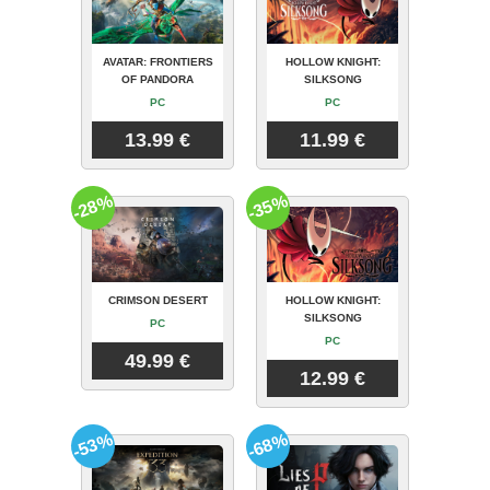
AVATAR: FRONTIERS
HOLLOW KNIGHT:
OF PANDORA
SILKSONG
PC
PC
13.99 €
11.99 €
-28%
-35%
CRIMSON DESERT
HOLLOW KNIGHT:
SILKSONG
PC
PC
49.99 €
12.99 €
-53%
-68%