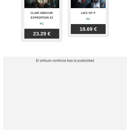
CLAIR OBSCUR:
LIES OF P
EXPEDITION 33
PC
PC
18.69 €
23.29 €