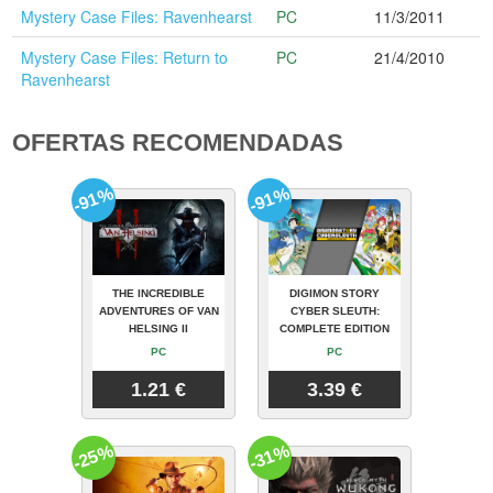
Mystery Case Files: Ravenhearst
PC
11/3/2011
Mystery Case Files: Return to
PC
21/4/2010
Ravenhearst
OFERTAS RECOMENDADAS
-91%
-91%
THE INCREDIBLE
DIGIMON STORY
ADVENTURES OF VAN
CYBER SLEUTH:
HELSING II
COMPLETE EDITION
PC
PC
1.21 €
3.39 €
-25%
-31%