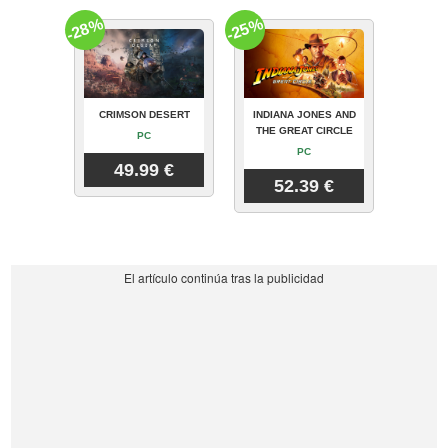
-28%
-25%
CRIMSON DESERT
INDIANA JONES AND
THE GREAT CIRCLE
PC
PC
49.99 €
52.39 €