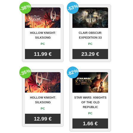
-38%
-53%
HOLLOW KNIGHT:
CLAIR OBSCUR:
SILKSONG
EXPEDITION 33
PC
PC
11.99 €
23.29 €
-35%
-82%
HOLLOW KNIGHT:
STAR WARS: KNIGHTS
SILKSONG
OF THE OLD
REPUBLIC
PC
PC
12.99 €
1.66 €