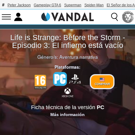
Peter Jackson
Gameplay GTA 6
Superman
Spider-Man
El Señor de los A
Life is Strange: Before the Storm -
Episodio 3: El infierno está vacío
Género/s:
Aventura narrativa
Plataformas:
COMPRAR
Ficha técnica de la versión
PC
Más información