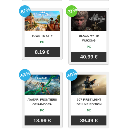
-67%
-31%
TOWN TO CITY
BLACK MYTH:
WUKONG
PC
PC
8.19 €
40.99 €
-53%
-50%
AVATAR: FRONTIERS
007 FIRST LIGHT
OF PANDORA
DELUXE EDITION
PC
PC
13.99 €
39.49 €