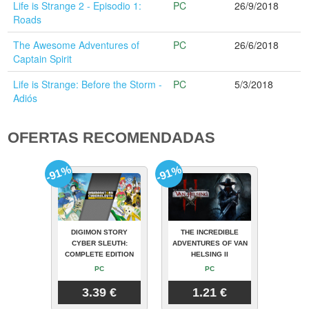
Life is Strange 2 - Episodio 1:
PC
26/9/2018
Roads
The Awesome Adventures of
PC
26/6/2018
Captain Spirit
Life is Strange: Before the Storm -
PC
5/3/2018
Adiós
OFERTAS RECOMENDADAS
-91%
-91%
DIGIMON STORY
THE INCREDIBLE
CYBER SLEUTH:
ADVENTURES OF VAN
COMPLETE EDITION
HELSING II
PC
PC
3.39 €
1.21 €