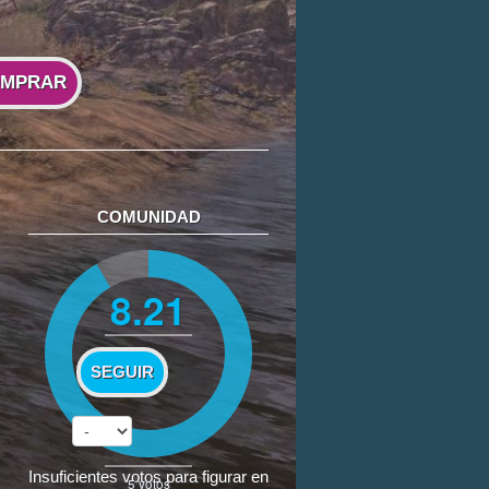
MPRAR
COMUNIDAD
8.21
SEGUIR
Insuficientes votos para figurar en
5
votos