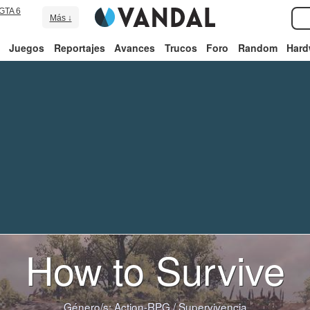
GTA 6
Más ↓
Juegos
Reportajes
Avances
Trucos
Foro
Random
Hard
How to Survive
Género/s:
Action-RPG
/
Supervivencia