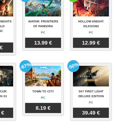
KNIGHTS
AVATAR: FRONTIERS
HOLLOW KNIGHT:
OLD
OF PANDORA
SILKSONG
IC
PC
PC
13.99 €
12.99 €
 €
-67%
-50%
CUR:
TOWN TO CITY
007 FIRST LIGHT
N 33
DELUXE EDITION
PC
PC
8.19 €
 €
39.49 €