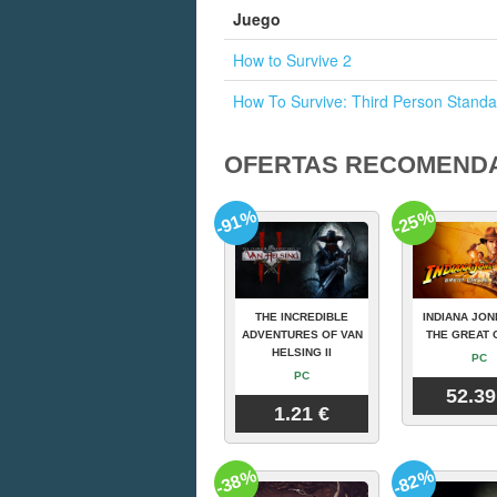
Juego
How to Survive 2
How To Survive: Third Person Standa
OFERTAS RECOMEND
-91%
-25%
THE INCREDIBLE
INDIANA JON
ADVENTURES OF VAN
THE GREAT 
HELSING II
PC
PC
52.39
1.21 €
-38%
-82%