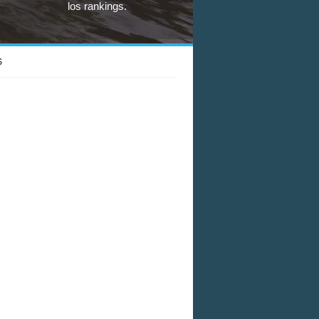
los rankings.
S