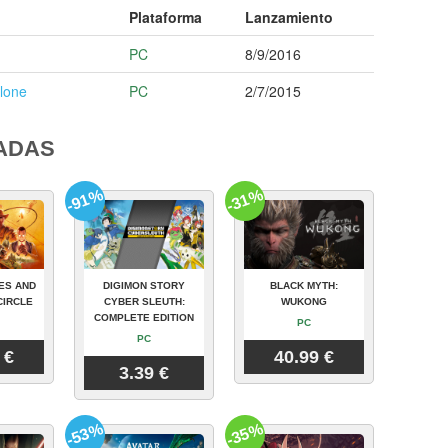
Plataforma
Lanzamiento
PC
8/9/2016
lone
PC
2/7/2015
ADAS
-91%
-31%
ES AND
DIGIMON STORY
BLACK MYTH:
CIRCLE
CYBER SLEUTH:
WUKONG
COMPLETE EDITION
PC
PC
 €
40.99 €
3.39 €
-53%
-35%