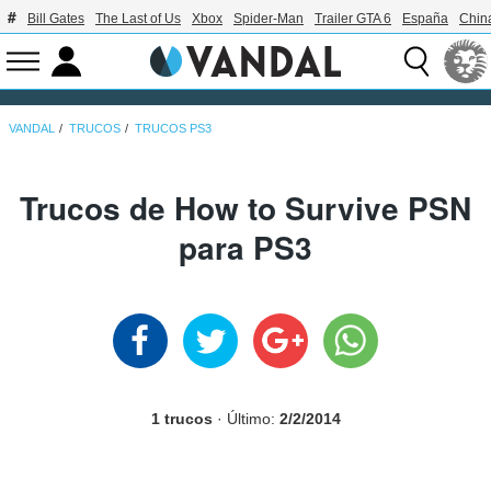
Bill Gates
The Last of Us
Xbox
Spider-Man
Trailer GTA 6
España
Chin
VANDAL
TRUCOS
TRUCOS PS3
Trucos de How to Survive PSN
para PS3
1 trucos
· Último:
2/2/2014