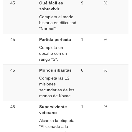
45
Qué fácil es
9
%
sobrevivir
Completa el modo
historia en dificultad
"Normal".
45
Partida perfecta
1
%
Completa un
desafío con un
rango "S".
45
Monos sibaritas
6
%
Completa las 12
misiones
secundarias de los
monos de Kovac.
45
Superviviente
1
%
veterano
Alcanza la etiqueta
"Aficionado a la