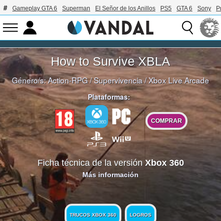
Gameplay GTA 6
Superman
El Señor de los Anillos
PS5
GTA 6
Sony
P
How to Survive XBLA
Género/s:
Action-RPG
/
Supervivencia
/
Xbox Live Arcade
Plataformas:
COMPRAR
Ficha técnica de la versión
Xbox 360
Más información
TRUCOS XBOX 360
LOGROS