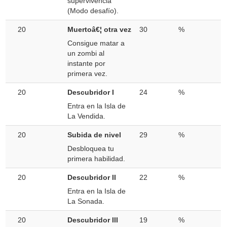
supervivencia"
(Modo desafío).
20
Muertoâ€¦ otra vez
30
%
Consigue matar a
un zombi al
instante por
primera vez.
20
Descubridor I
24
%
Entra en la Isla de
La Vendida.
20
Subida de nivel
29
%
Desbloquea tu
primera habilidad.
20
Descubridor II
22
%
Entra en la Isla de
La Sonada.
20
Descubridor III
19
%