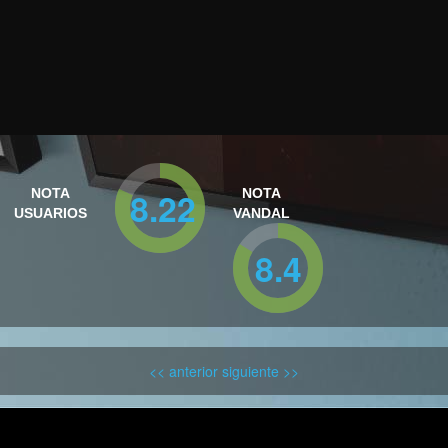
8.22
NOTA
NOTA
USUARIOS
VANDAL
8.4
<< anterior
siguiente >>