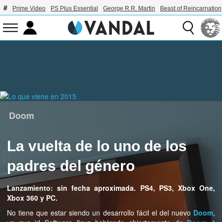
Prime Video
PS Plus Essential
George R.R. Martin
Beast of Reincarnation
Doom
La vuelta de lo uno de los
padres del género
Lanzamiento: sin fecha aproximada. PS4, PS3, Xbox One,
Xbox 360 y PC.
No tiene que estar siendo un desarrollo fácil el del nuevo
Doom
,